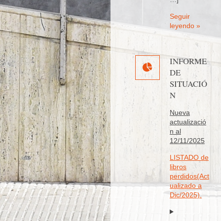
Seguir
leyendo »
INFORME
DE
SITUACIÓ
N
Nueva
actualizació
n al
12/11/2025
LISTADO de
libros
perdidos(Act
ualizado a
Dic/2025).