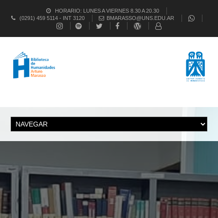
HORARIO: LUNES A VIERNES 8.30 A 20.30
(0291) 459 5114 - INT 3120
BMARASSO@UNS.EDU.AR