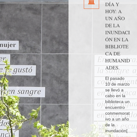
DÍA Y
HOY: A
UN AÑO
DE LA
INUNDACI
ÓN EN LA
BIBLIOTE
CA DE
HUMANID
ADES.
El pasado
10 de marzo
se llevó a
cabo en la
biblioteca un
encuentro
conmemorat
ivo a un año
de la
inundación[
…]