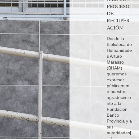
PROCESO
DE
RECUPER
ACIÓN
Desde la
Biblioteca de
Humanidade
s Arturo
Marasso
(BHAM)
queremos
expresar
públicament
e nuestro
agradecimie
nto a la
Fundación
Banco
Provincia y a
sus
autoridades[
…]