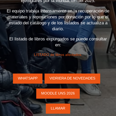
ejemplares por la inundación del 2025.
El equipo trabaja intensamente en la recuperación de
materiales y reposiciones por donación por lo que el
estado del catálogo y de los listados se actualiza a
diario.
El listado de libros expurgados se puede consultar
en:
LISTADO de libros afectados.
WHATSAPP
VIDRIERA DE NOVEDADES
MOODLE UNS 2026
LLAMAR