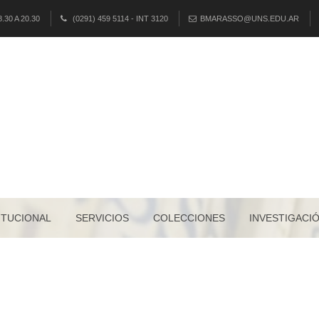
30 A 20.30
(0291) 459 5114 - INT 3120
BMARASSO@UNS.EDU.AR
ITUCIONAL
SERVICIOS
COLECCIONES
INVESTIGACI