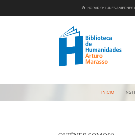
HORARIO: LUNES A VIERNES 8.
INICIO
INST