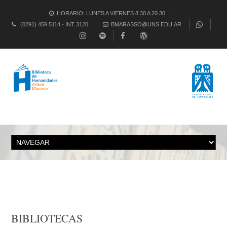
HORARIO: LUNES A VIERNES 8.30 A 20.30
(0291) 459 5114 - INT 3120
BMARASSO@UNS.EDU.AR
BIBLIOTECAS