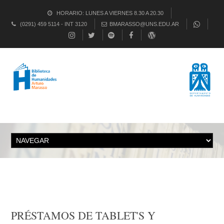
HORARIO: LUNES A VIERNES 8.30 A 20.30
(0291) 459 5114 - INT 3120
BMARASSO@UNS.EDU.AR
PRÉSTAMOS DE TABLET'S Y